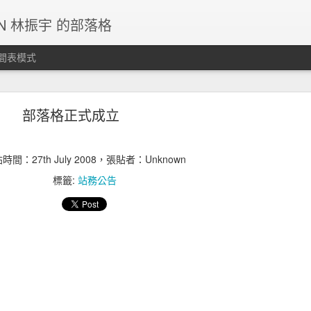
IN 林振宇 的部落格
間表模式
g停止更新，請各位移駕其他SNS平台。
部落格正式成立
未及。
貼時間：
27th July 2008
，張貼者：Unknown
張貼時間：
5th December 2024
，張貼者：
JC LIN
標籤:
站務公告
標籤:
站務公告