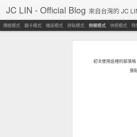
JC LIN - Official Blog
來自台灣的 JC L
傳統模式
翻卡模式
雜誌模式
拼貼模式
側欄模式
快照模式
時
Blog停止更新，請各位移駕其他SNS平台。
Blo
Large Scale Smoke [Houdini 19.5]
https://linktr.ee/jclin1984
初次使用這裡的部落格
時代不同了，blogger會有今天始料
Quick Tip 06: Controllable Smoke Guided By Curves.
張
Eddy for Nuke, AOVs setup for fire and smoke.
Eddy For Nuke - Default example: Sparse Fire [nk download]
Lookdev Volumetrics 01
沉默的艦隊，最終預告。
[心得] Wacom板子用在雙螢幕上的時候，投射變成雙螢幕... 可以讓他只在單螢幕上嗎?