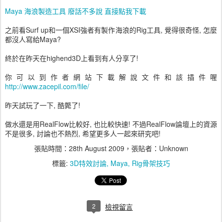
Maya 海浪製造工具 廢話不多說 直接點我下載
之前看Surf up和一個XSI強者有製作海浪的Rig工具, 覺得很奇怪, 怎麼
都沒人寫給Maya?
終於在昨天在highend3D上看到有人分享了!
你可以到作者網站下載解說文件和該插件喔
http://www.zacepil.com/file/
昨天試玩了一下, 酷斃了!
做水還是用RealFlow比較好, 也比較快速! 不過RealFlow論壇上的資源
不是很多, 討論也不熱烈, 希望更多人一起來研究吧!
張貼時間：
28th August 2009
，張貼者：Unknown
標籤:
3D特效討論
Maya
Rig骨架技巧
2
檢視留言