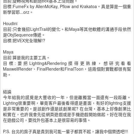
目前:旋轉視角和創造box基本上沒問題。
目標:FumeFx by AllenMcKay, Pflow and Krakatoa。真是算是一個重
新學習耶...orz。
Houdini
目前:只會幾招LightTrail的變化。和Maya等其他軟體的溝通手段依然
是ObjSequence傳遞。
目標:把VEX完全理解!?
Maya
目前:算是我的主要工具。
目標:要把Lighting&Rendering摸得更熟練，想研究看看
MaxwellRender、FinalRender和FinalToon，這兩個對實戰都很有幫
助。
結論
今年給我的感覺是大豐收的一年，但是離獨當一面還有一段距離。
Lighting很重要啊，畢竟客戶最後看得還是畫面，有好的lighting支援
是非常重要的。是該創作還是該創業呢? 在台灣，基本上好像創業比
較實在，也許我會先從網頁遊戲或是手機遊戲開始做起。好在現在我
在遊戲公司，要找外包基本上是很容易的事情。
P.S. 台北的房子真是貴到我可能一輩子都買不起，讓我中個樂透吧!!!