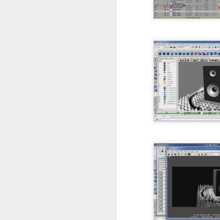
Rocket Launch Houdini 19.5
Patreon線上課程: Maya基礎課程-動畫篇
2023年Patreon新課程課綱 CFX in Houdini 19.5 使用 Blender + Marvelous Designer + Houdini vellum + GroomBear
Controllable Destruction Setup with kitBash3D [hip download]
Stormborn 2023 Demoreel
強大的Maya手繪水墨水彩風格渲染引擎
【2023年4月更新】 Houdini課程 Patreon會員專用索引
Patreon課綱-2022通用版
2022 Patreon 團體課程計畫
2020-2021 Houdini課程 Patreon會員專用索引