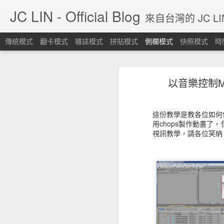
JC LIN - Official Blog
來自台灣的 JC L
傳統模式
翻卡模式
雜誌模式
拼貼模式
側欄模式
快照模式
時
Blog停止更新，請各位移駕其他SNS平台。
Blo
以音樂控制Maya
Large Scale Smoke [Houdini 19.5]
https://linktr.ee/jclin1984
時代不同了，blogger會有今天始料
Quick Tip 06: Controllable Smoke Guided By Curves.
這份教學是教各位如何使
用chops製作動畫了
Eddy for Nuke, AOVs setup for fire and smoke.
視訊教學，請各位笑納
Eddy For Nuke - Default example: Sparse Fire [nk download]
Lookdev Volumetrics 01
沉默的艦隊，最終預告。
[心得] Wacom板子用在雙螢幕上的時候，投射變成雙螢幕... 可以讓他只在單螢幕上嗎?