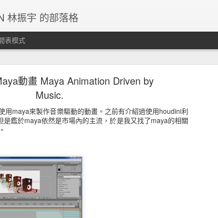
IN 林振宇 的部落格
間表模式
g停止更新，請各位移駕其他SNS平台。
動畫 Maya Animation Driven by
Music.
未及。
用maya來製作音樂驅動的動畫。之前有介紹過使用houdini利
張貼時間：
5th December 2024
，張貼者：
JC LIN
，但是鑑於maya依然是市場內的主流，於是我又找了maya的相關
。
標籤:
站務公告