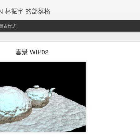
IN 林振宇 的部落格
間表模式
g停止更新，請各位移駕其他SNS平台。
雪景 WIP02
未及。
張貼時間：
5th December 2024
，張貼者：
JC LIN
標籤:
站務公告