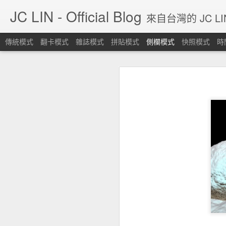
JC LIN - Official Blog
來自台灣的 JC L
傳統模式
翻卡模式
雜誌模式
拼貼模式
側欄模式
快照模式
時
Blog停止更新，請各位移駕其他SNS平台。
Blo
Large Scale Smoke [Houdini 19.5]
https://linktr.ee/jclin1984
時代不同了，blogger會有今天始料
Quick Tip 06: Controllable Smoke Guided By Curves.
Eddy for Nuke, AOVs setup for fire and smoke.
Eddy For Nuke - Default example: Sparse Fire [nk download]
Lookdev Volumetrics 01
沉默的艦隊，最終預告。
[心得] Wacom板子用在雙螢幕上的時候，投射變成雙螢幕... 可以讓他只在單螢幕上嗎?