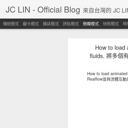
JC LIN - Official Blog
來自台灣的 JC L
傳統模式
翻卡模式
雜誌模式
拼貼模式
側欄模式
快照模式
時
Blog停止更新，請各位移駕其他SNS平台。
Blo
How to load a
Large Scale Smoke [Houdini 19.5]
https://linktr.ee/jclin1984
fluids. 將
時代不同了，blogger會有今天始料
Quick Tip 06: Controllable Smoke Guided By Curves.
How to load animat
Eddy for Nuke, AOVs setup for fire and smoke.
Realflow並與流體互動
Eddy For Nuke - Default example: Sparse Fire [nk download]
Lookdev Volumetrics 01
沉默的艦隊，最終預告。
[心得] Wacom板子用在雙螢幕上的時候，投射變成雙螢幕... 可以讓他只在單螢幕上嗎?