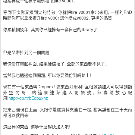
檔案存成一個標準範例檔 如fire v0001.
等到下次你又接到火的特效, 你就把fire v0001拿出來用, 一樣的RnD
時間你可以拿來提升fire v0001讓他變成v0002. 更棒的品質
你累積個幾年, 其實你已經擁有一套自己的library了!
但是又牽扯到另一個問題:
我備份在電腦裡面, 結果硬碟壞了, 全部的東西都不見了...
當然我也遇過這個問題, 所以你要備份到網路上!
現在有一個東西叫Dropbox! 這東西好用啊! 互相邀請加入可以得到額
外空間啊! 點這個連結進入創帳號, 無毒請放心服
用!
http://db.tt/bEdb2xhz
把東西備份在上面, 又跟你電腦資料夾連在一起, 檔案誤刪在三十天內
都可以救回來!
這麼棒的東西, 還等什麼趕快加入吧!