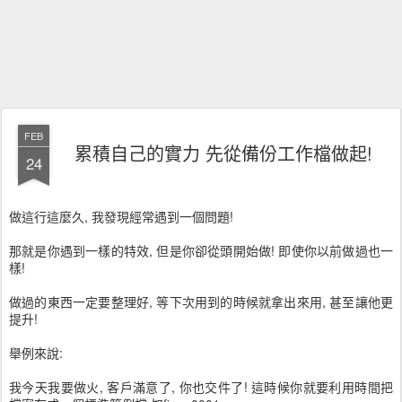
FEB
累積自己的實力 先從備份工作檔做起!
24
做這行這麼久, 我發現經常遇到一個問題!
那就是你遇到一樣的特效, 但是你卻從頭開始做! 即使你以前做過也一
樣!
做過的東西一定要整理好, 等下次用到的時候就拿出來用, 甚至讓他更
提升!
舉例來說:
我今天我要做火, 客戶滿意了, 你也交件了! 這時候你就要利用時間把