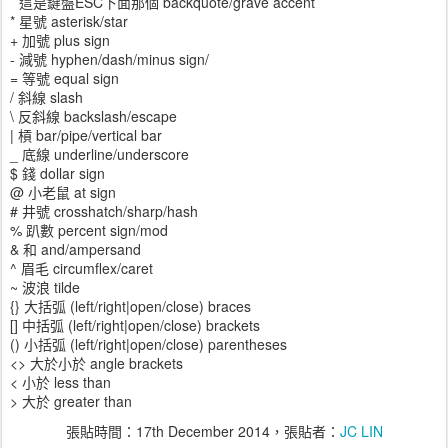
` 這是鍵盤ESC下面那個 backquote/grave accent
* 星號 asterisk/star
+ 加號 plus sign
- 減號 hyphen/dash/minus sign/
= 等號 equal sign
/ 斜線 slash
\ 反斜線 backslash/escape
| 槓 bar/pipe/vertical bar
_ 底線 underline/underscore
$ 錢 dollar sign
@ 小老鼠 at sign
# 井號 crosshatch/sharp/hash
% 趴數 percent sign/mod
& 和 and/ampersand
^ 眉毛 circumflex/caret
~ 波浪 tilde
{} 大括弧 (left/right|open/close) braces
[] 中括弧 (left/right|open/close) brackets
() 小括弧 (left/right|open/close) parentheses
<> 大於小於 angle brackets
< 小於 less than
> 大於 greater than
張貼時間：
17th December 2014
，張貼者：
JC LIN