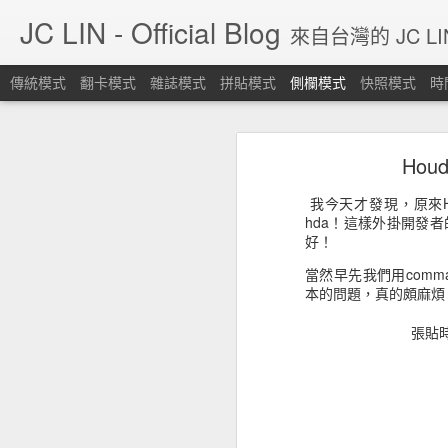
JC LIN - Official Blog
來自台灣的 JC L
傳統模式
翻卡模式
雜誌模式
拼貼模式
側欄模式
快照模式
時
Blog停止更新，請各位移駕其他SNS平台。
Blo
Hou
Large Scale Smoke [Houdini 19.5]
https://linktr.ee/jclin1984
我今天才發現，原來Houd
時代不同了，blogger會有今天始料
Quick Tip 06: Controllable Smoke Guided By Curves.
hda！這樣外掛開發者
好！
Eddy for Nuke, AOVs setup for fire and smoke.
當然早先我們用comma
本的問題，真的頗麻煩
Eddy For Nuke - Default example: Sparse Fire [nk download]
張貼
Lookdev Volumetrics 01
沉默的艦隊，最終預告。
[心得] Wacom板子用在雙螢幕上的時候，投射變成雙螢幕... 可以讓他只在單螢幕上嗎?