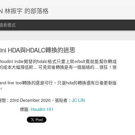
IN 林振宇 的部落格
間表模式
g停止更新，請各位移駕其他SNS平台。
dini HDA與HDALC轉換的迷思
ini indie開發的hdalc格式只要上架orbolt賣就能幫你轉成
未及。
的成本大幅降低欸... 可見背後轉換是有一個脈絡的... 很狂！很
張貼時間：
5th December 2024
，張貼者：
JC LIN
nd line tool轉換的還是可行，只是hda的轉換還有日後更新版
標籤:
站務公告
。
時間：
23rd December 2020
，張貼者：
JC LIN
標籤:
Houdini 101