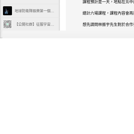
課程預計是一天，地點在北中南
地球防衛隊娛樂第一個電影投資項目，咒。
總計六場課程，課程內容會再
想先請問林振宇先生對於合作
【公開社群】征服宇宙特效交流群
其他可以再來確認
[超快速教學] 如何使用幣安+MetaMask購買Doggy幣 How To Buy DOGGY by Binance & MetaMask
謝謝您唷
[超快速教學] 如何使用幣安購買狗狗幣 How To Buy DOGE in Binance
麻煩貴單位與我聯繫了
「地球防衛隊娛樂」ACG數位內容項目開發與投資業務，最高至3000萬新台幣。
張天祐 謹識
我用Dropbox我驕傲
2
Houdini SOP Solver介紹
(T) +886-2-2511-2567 #894 
(F) +886-2-2521-2867 ｜
2021 New Year Resolution
(M)+886-987-462-671｜
104 台北市中山區南京東路二
Houdini HDA與HDALC轉換的迷思
回覆
2020夏季班影片存檔