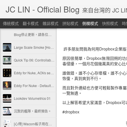
JC LIN - Official Blog
來自台灣的 JC L
傳統模式
翻卡模式
雜誌模式
拼貼模式
側欄模式
快照模式
時
Blog停止更新，請各位移駕其他SNS平台。
Large Scale Smoke [Houdini 19.5]
許多朋友問我為何用Dropbox企業版不
原因很簡單，Dropbox無限回朔
Quick Tip 06: Controllable Smoke Guided By Curves.
毒侵擾，一個月花個幾萬真的安心比
誰做錯，誰不小心存壞檔，誰不小心
Eddy for Nuke, AOVs setup for fire and smoke.
恢復，真到爽到不行。
Eddy For Nuke - Default example: Sparse Fire [nk download]
而且對外連結也方便可輕鬆製作專屬
一覽無遺。
Lookdev Volumetrics 01
以上解答希望大家滿意，Dropbox
沉默的艦隊，最終預告。
#dropbox
[心得] Wacom板子用在雙螢幕上的時候，投射變成雙螢幕... 可以讓他只在單螢幕上嗎?