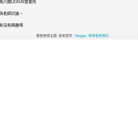
六間LEXUS營業所
與老師討論。
有沒有興趣唷
動態檢視主題. 技術提供：
Blogger
.
檢舉濫用情形
.
｜
段98號9樓