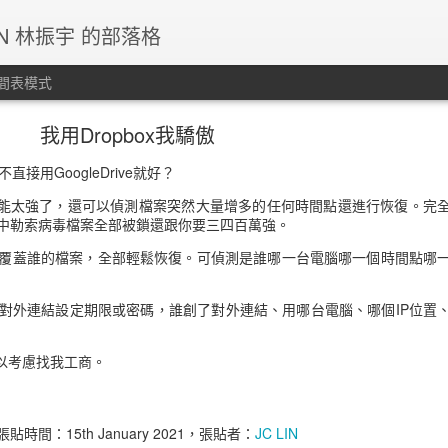
IN 林振宇 的部落格
間表模式
我用Dropbox我驕傲
直接用GoogleDrive就好？
的功能太強了，還可以偵測檔案突然大量增多的任何時間點還進行恢復。完
中勒索病毒檔案全部被鎖還跟你要三四百萬強。
覆蓋誰的檔案，全部輕鬆恢復。可偵測是誰哪一台電腦哪一個時間點哪
對外連結設定期限或密碼，誰創了對外連結、用哪台電腦、哪個IP位置
可以考慮找我工商。
張貼時間：
15th January 2021
，張貼者：
JC LIN