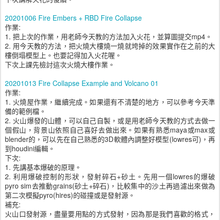
20201006 Fire Embers + RBD Fire Collapse
作業:
1. 把上次的作業，用老師今天教的方法加入火花，並算圖提交mp4。
2. 用今天教的方法，把火燒大樓燒一燒就垮掉的效果實作在之前的大
樓倒塌模型上。也要記得加入火花喔。
下次上課先檢討這次火燒大樓作業。
20201013 Fire Collapse Example and Volcano 01
作業:
1. 火燒屋作業，繼續完成。如果還有不清楚的地方，可以參考今天準
備的範例檔。
2. 火山爆發的山體，可以自己自製，或是用老師今天教的方式去做一
個假山，背景山依照自己喜好去做出來。如果有熟悉maya或max或
blender的，可以先在自己熟悉的3D軟體內調整好模型(lowres可)，再
到houdini編輯。
下次:
1. 先講基本爆破的原理。
2. 利用爆破控制的形狀，發射碎石+砂土。先用一個lowres的爆破
pyro sim去推動grains(砂土+碎石)，比較集中的沙土再過濾出來做為
第二次模擬pyro(hires)的碰撞或是發射源。
補充:
火山口發射源，盡量要用點的方式發射，因為那是我們喜歡的格式，