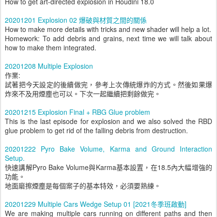
How to get art-directed explosion in Houdini 18.0
20201201 Explosion 02 爆破與材質之間的關係
How to make more details with tricks and new shader will help a lot.
Homework: To add debris and grains, next time we will talk about
how to make them integrated.
20201208 Multiple Explosion
作業:
試著把今天設定的後續做完，參考上次傳統爆炸的方式。然後如果爆
炸來不及用煙塵也可以。下次一起繼續把剩餘做完。
20201215 Explosion Final + RBG Glue problem
This is the last episode for explosion and we also solved the RBD
glue problem to get rid of the falling debris from destruction.
20201222 Pyro Bake Volume, Karma and Ground Interaction
Setup.
快速講解Pyro Bake Volume與Karma基本設置，在18.5內大幅增強的
功能。
地面磨擦煙塵是每個案子的基本特效，必須要熟練。
20201229 Multiple Cars Wedge Setup 01 [2021冬季班啟動]
We are making multiple cars running on different paths and then