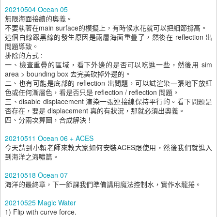
20210504 Ocean 05
無限海面接續的奧義。
不要執著在main surface的模擬上，有時候水花就可以把細節撐高。
這個白線跟黑線的發生原因是兩層海面重疊了，然後在 reflection 出
問題導致。
排除的方式 :
一、檢查重疊的區域，看下外邊的是否可以吃進一些，然後用 sim
area > bounding box 去完美砍掉外邊的。
二、也有可能是底部的 reflection 出問題，可以試渲染一張地下放紅
色或任何漸層色，看是否只是 reflection / reflection 問題。
三、disable displacement 渲染一張連接線保持平行的。看下問題是
否存在，要是 displacement 真的有狀況，那就必須出奧義。
四、分兩次算圖，合成解決！
20210511 Ocean 06 + ACES
今天請到小賴老師來教大家如何安裝ACES跟使用，然後我們就進入
到海洋之海嘯篇。
20210518 Ocean 07
海洋的最終章，下一節課我們準備講用魔法控制水，實作水龍捲。
20210525 Magic Water
1) Flip with curve force.