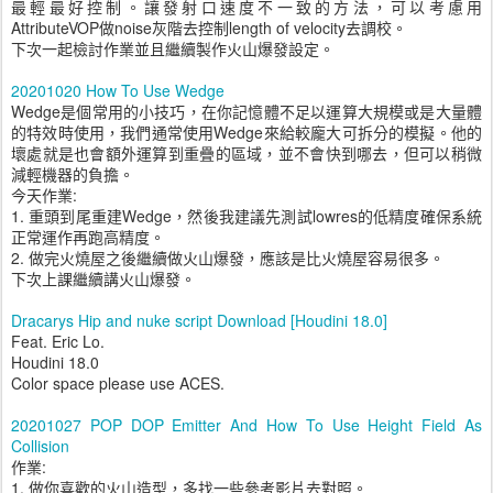
最輕最好控制。讓發射口速度不一致的方法，可以考慮用
AttributeVOP做noise灰階去控制length of velocity去調校。
下次一起檢討作業並且繼續製作火山爆發設定。
20201020 How To Use Wedge
Wedge是個常用的小技巧，在你記憶體不足以運算大規模或是大量體
的特效時使用，我們通常使用Wedge來給較龐大可拆分的模擬。他的
壞處就是也會額外運算到重疊的區域，並不會快到哪去，但可以稍微
減輕機器的負擔。
今天作業:
1. 重頭到尾重建Wedge，然後我建議先測試lowres的低精度確保系統
正常運作再跑高精度。
2. 做完火燒屋之後繼續做火山爆發，應該是比火燒屋容易很多。
下次上課繼續講火山爆發。
Dracarys Hip and nuke script Download [Houdini 18.0]
Feat. Eric Lo.
Houdini 18.0
Color space please use ACES.
20201027 POP DOP Emitter And How To Use Height Field As
Collision
作業:
1. 做你喜歡的火山造型，多找一些參考影片去對照。