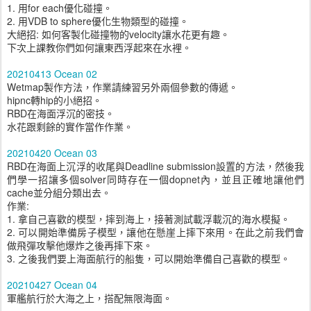
1. 用for each優化碰撞。
2. 用VDB to sphere優化生物類型的碰撞。
大絕招: 如何客製化碰撞物的velocity讓水花更有趣。
下次上課教你們如何讓東西浮起來在水裡。
20210413 Ocean 02
Wetmap製作方法，作業請練習另外兩個參數的傳遞。
hipnc轉hip的小絕招。
RBD在海面浮沉的密技。
水花跟剩餘的實作當作作業。
20210420 Ocean 03
RBD在海面上沉浮的收尾與Deadline submission設置的方法，然後我
們學一招讓多個solver同時存在一個dopnet內，並且正確地讓他們
cache並分組分類出去。
作業:
1. 拿自己喜歡的模型，摔到海上，接著測試載浮載沉的海水模擬。
2. 可以開始準備房子模型，讓他在懸崖上摔下來用。在此之前我們會
做飛彈攻擊他爆炸之後再摔下來。
3. 之後我們要上海面航行的船隻，可以開始準備自己喜歡的模型。
20210427 Ocean 04
軍艦航行於大海之上，搭配無限海面。